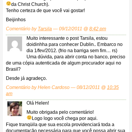
da Christ Church).
Tenho certeza de que você vai gostar!
Beijinhos
Comentário by
Tarsila
— 09/12/2011 @
8:42 pm
Muito interessante o post Tarsila, estou
doidinhha para conhecer Dublin.. Embarco no
dia 1/fev/2012. (frio na barriga sem fim… rs)
Uma dúvida, para abrir conta no banco, preciso
de uma cópia autenticada de algum procurador aqui no
Brasil?
Desde já agradeço.
Comentário by Helen Cardoso — 08/12/2011 @
10:35
am
Olá Helen!
Muito obrigada pelo comentário!
Logo logo você chega por aqui.
Fique tranqüila que sua escola providenciará toda a
documentação necessária para que você possa abrir sua