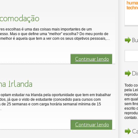
 acomodação
res escolhas é uma das coisas mais importantes de um
cesso. Mas o que define uma “melhor” escolha? Do meu ponto de
Bu
a melhor é aquela que tem a ver com os seus objetivos pessoais,…
Continuar lendo
Di
na Irlanda
Todo c
pela Lei
reproduç
 optam estudar na Irlanda pela oportunidade que tem em trabalhar
em qual
dos, já que o visto de estudante (concedido para cursos com
sem fins
 de 25 semanas e com carga horária semanal mínima de 15
escrito
…
reproduz
contato.
Continuar lendo
Ca