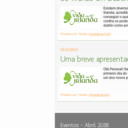
Existem divers
Irlanda; acredi
conseguir o que
confira os post
dublin-como-p
Postado por: Tarsila |
Comments (131)
01/11/2010
Uma breve apresenta
Olá Pessoal! S
primeiro dia do
um dos novos pr
Postado por: Tarsila |
Comments (22)
Eventos – Abril 2018