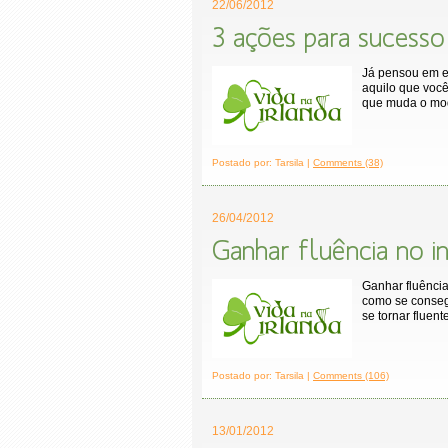
22/06/2012
3 ações para sucesso
Já pensou em e
aquilo que você
que muda o mod
Postado por: Tarsila |
Comments (38)
26/04/2012
Ganhar fluência no i
Ganhar fluência
como se consegu
se tornar fluen
Postado por: Tarsila |
Comments (106)
13/01/2012