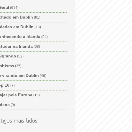
Geral
(614)
chado em Dublin
(81)
aladas em Dublin
(13)
onhecendo a Irlanda
(94)
tudar na Irlanda
(68)
migrando
(52)
ishisms
(35)
e virando em Dublin
(46)
op 10
(7)
ajar pela Europa
(15)
ídeos
(9)
tigos mais lidos