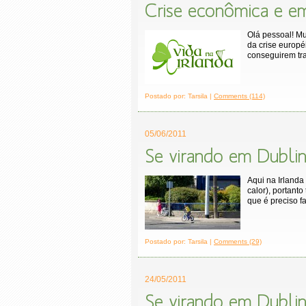
Crise econômica e em
Olá pessoal! Mu
da crise europé
conseguirem tra
Postado por: Tarsila |
Comments (114)
05/06/2011
Se virando em Dublin
Aqui na Irlanda
calor), portant
que é preciso f
Postado por: Tarsila |
Comments (29)
24/05/2011
Se virando em Dublin