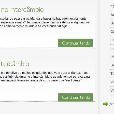
* 
 no intercâmbio
A
studar ou passear na Irlanda e trazer na bagagem exatamente
 esperava e mais? Ter uma experiência no exterior é algo incrível
B
o como vemos o mundo e se você puder atingir…
C
Es
Continuar lendo
I
Ir
ntercâmbio
S
 é o objetivo de muitos estudantes que vem para a Irlanda, mas
T
e a fluência durante o intercâmbio e quanto tempo se leva para
te em inglês? Primeiro temos de considerar que “ser fluente”…
Vi
V
Continuar lendo
Ar