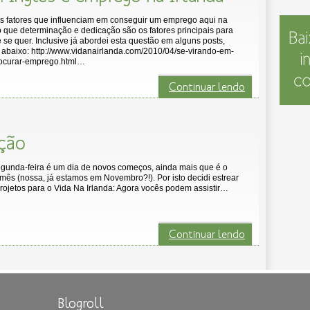
os fatores que influenciam em conseguir um emprego aqui na
to que determinação e dedicação são os fatores principais para
 se quer. Inclusive já abordei esta questão em alguns posts,
s abaixo: http://www.vidanairlanda.com/2010/04/se-virando-em-
rocurar-emprego.html…
Continuar lendo
ção
egunda-feira é um dia de novos começos, ainda mais que é o
 mês (nossa, já estamos em Novembro?!). Por isto decidi estrear
ojetos para o Vida Na Irlanda: Agora vocês podem assistir…
Continuar lendo
Blogroll