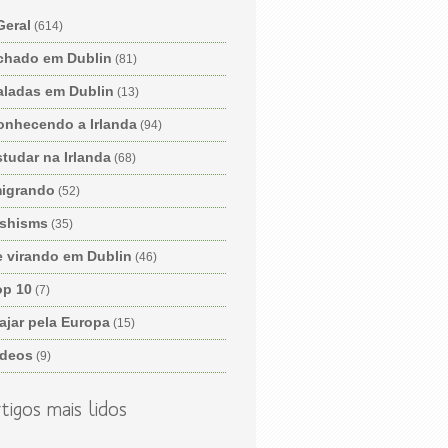
Geral
(614)
chado em Dublin
(81)
aladas em Dublin
(13)
onhecendo a Irlanda
(94)
tudar na Irlanda
(68)
migrando
(52)
ishisms
(35)
e virando em Dublin
(46)
op 10
(7)
ajar pela Europa
(15)
ídeos
(9)
tigos mais lidos