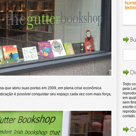
Bu
Di
Todo c
osa que abriu suas portas em 2009, em plena crise econômica
pela Lei
reproduç
icação é possível conquistar seu espaço cada vez com mais força,
em qual
sem fins
escrito
reproduz
contato.
Ca