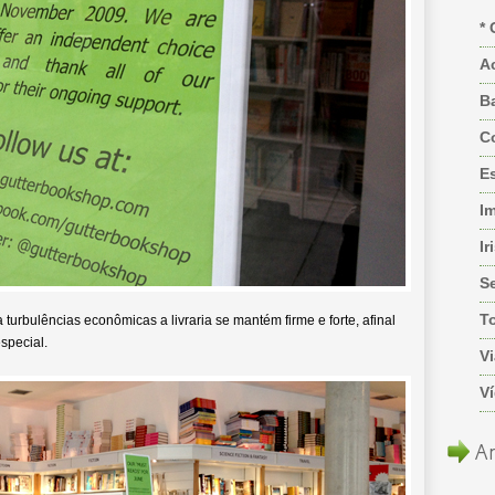
* 
A
B
C
Es
I
Ir
S
T
urbulências econômicas a livraria se mantém firme e forte, afinal
special.
Vi
V
Ar