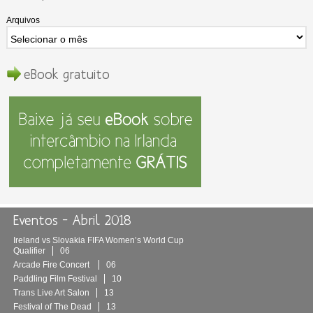
Arquivos
eBook gratuito
Eventos – Abril 2018
Ireland vs Slovakia FIFA Women’s World Cup
Qualifier
06
Arcade Fire Concert
06
Paddling Film Festival
10
Trans Live Art Salon
13
Festival of The Dead
13