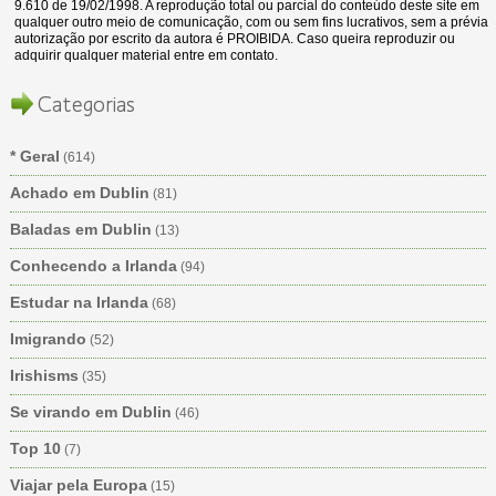
9.610 de 19/02/1998. A reprodução total ou parcial do conteúdo deste site em
qualquer outro meio de comunicação, com ou sem fins lucrativos, sem a prévia
autorização por escrito da autora é PROIBIDA. Caso queira reproduzir ou
adquirir qualquer material entre em contato.
Categorias
* Geral
(614)
Achado em Dublin
(81)
Baladas em Dublin
(13)
Conhecendo a Irlanda
(94)
Estudar na Irlanda
(68)
Imigrando
(52)
Irishisms
(35)
Se virando em Dublin
(46)
Top 10
(7)
Viajar pela Europa
(15)