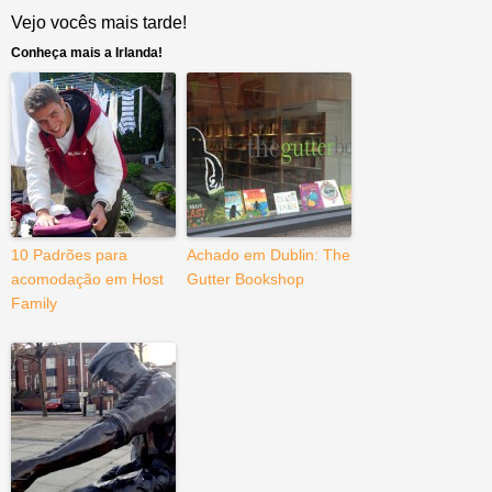
Vejo vocês mais tarde!
Conheça mais a Irlanda!
10 Padrões para
Achado em Dublin: The
acomodação em Host
Gutter Bookshop
Family