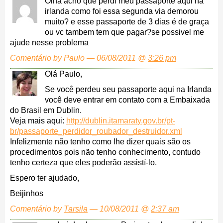
Olha acho que perdi meu passaporte aqui na
irlanda como foi essa segunda via demorou
muito? e esse passaporte de 3 dias é de graça
ou vc tambem tem que pagar?se possivel me
ajude nesse problema
Comentário by Paulo — 06/08/2011 @
3:26 pm
Olá Paulo,
Se você perdeu seu passaporte aqui na Irlanda
você deve entrar em contato com a Embaixada
do Brasil em Dublin.
Veja mais aqui:
http://dublin.itamaraty.gov.br/pt-
br/passaporte_perdidor_roubador_destruidor.xml
Infelizmente não tenho como lhe dizer quais são os
procedimentos pois não tenho conhecimento, contudo
tenho certeza que eles poderão assistí-lo.
Espero ter ajudado,
Beijinhos
Comentário by
Tarsila
— 10/08/2011 @
2:37 am