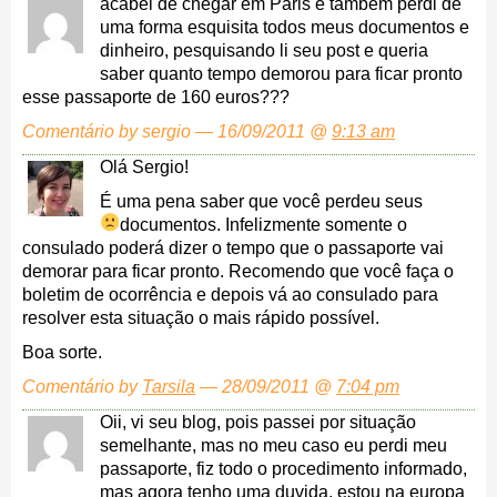
acabei de chegar em Paris e tambem perdi de
uma forma esquisita todos meus documentos e
dinheiro, pesquisando li seu post e queria
saber quanto tempo demorou para ficar pronto
esse passaporte de 160 euros???
Comentário by sergio — 16/09/2011 @
9:13 am
Olá Sergio!
É uma pena saber que você perdeu seus
documentos.
Infelizmente somente o
consulado poderá dizer o tempo que o passaporte vai
demorar para ficar pronto. Recomendo que você faça o
boletim de ocorrência e depois vá ao consulado para
resolver esta situação o mais rápido possível.
Boa sorte.
Comentário by
Tarsila
— 28/09/2011 @
7:04 pm
Oii, vi seu blog, pois passei por situação
semelhante, mas no meu caso eu perdi meu
passaporte, fiz todo o procedimento informado,
mas agora tenho uma duvida, estou na europa