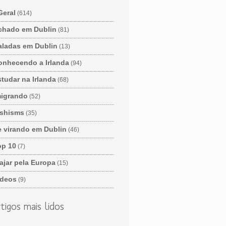
Geral
(614)
chado em Dublin
(81)
aladas em Dublin
(13)
onhecendo a Irlanda
(94)
tudar na Irlanda
(68)
migrando
(52)
ishisms
(35)
e virando em Dublin
(46)
op 10
(7)
ajar pela Europa
(15)
ídeos
(9)
tigos mais lidos