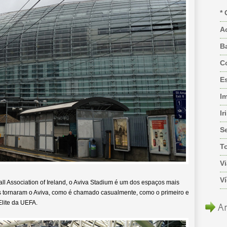
* 
A
B
C
Es
I
Ir
S
T
Vi
V
all Association of Ireland, o Aviva Stadium é um dos espaços mais
s tornaram o Aviva, como é chamado casualmente, como o primeiro e
Elite da UEFA.
Ar