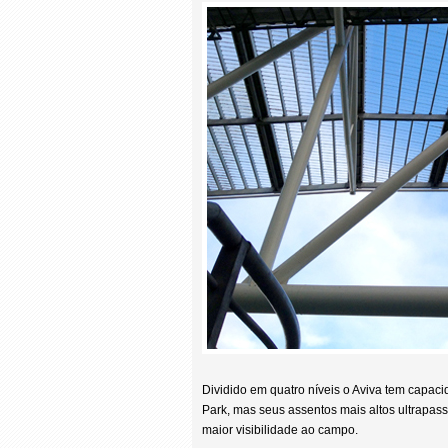
Dividido em quatro níveis o Aviva tem capa
Park, mas seus assentos mais altos ultrapas
maior visibilidade ao campo.