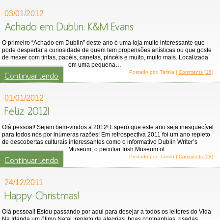
03/01/2012
Achado em Dublin: K&M Evans
O primeiro “Achado em Dublin” deste ano é uma loja muito interessante que
pode despertar a curiosidade de quem tem propensões artísticas ou que goste
de mexer com tintas, papéis, canetas, pincéis e muito, muito mais. Localizada
em uma pequena…
Postado por: Tarsila |
Comments (18)
Continuar lendo
01/01/2012
Feliz 2012!
Olá pessoal! Sejam bem-vindos a 2012! Espero que este ano seja inesquecível
para todos nós por inúmeras razões! Em retrospectiva 2011 foi um ano repleto
de descobertas culturais interessantes como o informativo Dublin Writer’s
Museum, o peculiar Irish Museum of…
Postado por: Tarsila |
Comments (58)
Continuar lendo
24/12/2011
Happy Christmas!
Olá pessoal! Estou passando por aqui para desejar a todos os leitores do Vida
Na Irlanda um ótimo Natal, repleto de alegrias, boas companhias, risadas