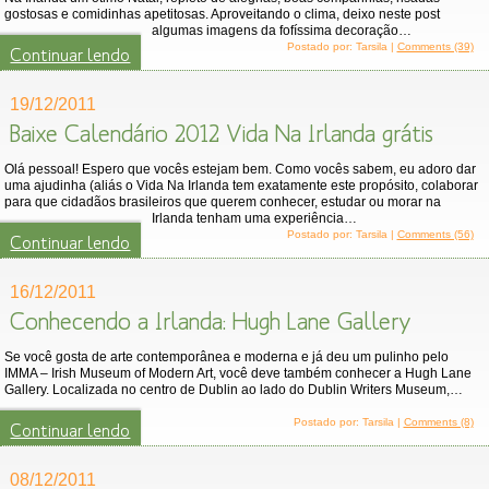
gostosas e comidinhas apetitosas. Aproveitando o clima, deixo neste post
algumas imagens da fofíssima decoração…
Postado por: Tarsila |
Comments (39)
Continuar lendo
19/12/2011
Baixe Calendário 2012 Vida Na Irlanda grátis
Olá pessoal! Espero que vocês estejam bem. Como vocês sabem, eu adoro dar
uma ajudinha (aliás o Vida Na Irlanda tem exatamente este propósito, colaborar
para que cidadãos brasileiros que querem conhecer, estudar ou morar na
Irlanda tenham uma experiência…
Postado por: Tarsila |
Comments (56)
Continuar lendo
16/12/2011
Conhecendo a Irlanda: Hugh Lane Gallery
Se você gosta de arte contemporânea e moderna e já deu um pulinho pelo
IMMA – Irish Museum of Modern Art, você deve também conhecer a Hugh Lane
Gallery. Localizada no centro de Dublin ao lado do Dublin Writers Museum,…
Postado por: Tarsila |
Comments (8)
Continuar lendo
08/12/2011