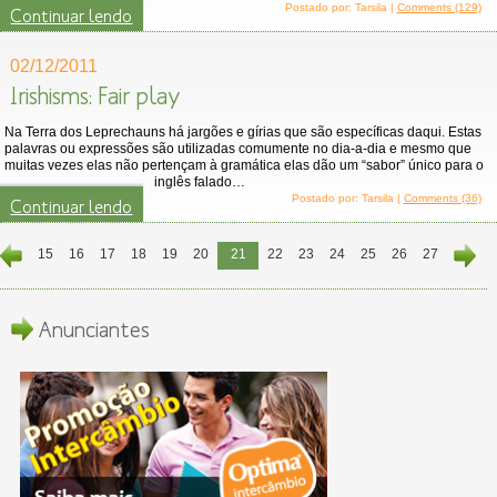
Postado por: Tarsila |
Comments (129)
Continuar lendo
02/12/2011
Irishisms: Fair play
Na Terra dos Leprechauns há jargões e gírias que são específicas daqui. Estas
palavras ou expressões são utilizadas comumente no dia-a-dia e mesmo que
muitas vezes elas não pertençam à gramática elas dão um “sabor” único para o
inglês falado…
Postado por: Tarsila |
Comments (36)
Continuar lendo
15
16
17
18
19
20
21
22
23
24
25
26
27
Anunciantes