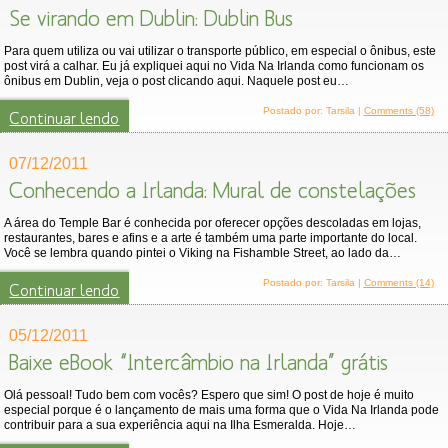
Se virando em Dublin: Dublin Bus
Para quem utiliza ou vai utilizar o transporte público, em especial o ônibus, este
post virá a calhar. Eu já expliquei aqui no Vida Na Irlanda como funcionam os
ônibus em Dublin, veja o post clicando aqui. Naquele post eu…
Postado por: Tarsila |
Comments (58)
Continuar lendo
07/12/2011
Conhecendo a Irlanda: Mural de constelações
A área do Temple Bar é conhecida por oferecer opções descoladas em lojas,
restaurantes, bares e afins e a arte é também uma parte importante do local.
Você se lembra quando pintei o Viking na Fishamble Street, ao lado da…
Postado por: Tarsila |
Comments (14)
Continuar lendo
05/12/2011
Baixe eBook “Intercâmbio na Irlanda” grátis
Olá pessoal! Tudo bem com vocês? Espero que sim! O post de hoje é muito
especial porque é o lançamento de mais uma forma que o Vida Na Irlanda pode
contribuir para a sua experiência aqui na Ilha Esmeralda. Hoje…