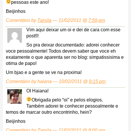
pessoas este ano!
Beijinhos
Comentário by
Tarsila
— 11/02/2011 @
7:59 pm
Vim aqui deixar um oi e dei de cara com esse
post!!!
So pra deixar documentado: adorei conhecer
voce pessoalmente! Todos devem saber que voce eh
exatamente o que aparenta ser no blog: simpatissisima e
otima de papo!
Um bjao e a gente se ve na proxima!
Comentário by haiana — 10/02/2011 @
9:15 pm
OI Haiana!
Obrigada pelo “oi” e pelos elogios.
Também adorei te conhecer pessoalmente e
temos de marcar outro encontrinho, hein?
Beijinhos
Comentário by
Tarsila
— 11/02/2011 @
8:00 pm