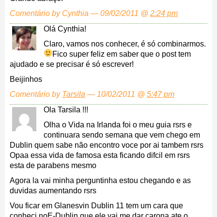
Comentário by Cynthia — 09/02/2011 @
2:24 pm
Olá Cynthia!
Claro, vamos nos conhecer, é só combinarmos.
Fico super feliz em saber que o post tem
ajudado e se precisar é só escrever!
Beijinhos
Comentário by
Tarsila
— 10/02/2011 @
5:47 pm
Ola Tarsila !!!
Olha o Vida na Irlanda foi o meu guia rsrs e
continuara sendo semana que vem chego em
Dublin quem sabe não encontro voce por ai tambem rsrs
Opaa essa vida de famosa esta ficando difcil em rsrs
esta de parabens mesmo
Agora la vai minha perguntinha estou chegando e as
duvidas aumentando rsrs
Vou ficar em Glanesvin Dublin 11 tem um cara que
conheci noE-Dublin que ele vai me dar carona ate o