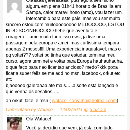
Oláaaaa galeraaaaa, puts agora sem sono
algum, em plena 01h41 horario de Brasilia em
Sampa, calor maravilhoso (amo), vou fazer um
intercambio para este país, mas vou ser muito
sincero estou com muitooooooooo MEDOOOOO, ESTOU
INDO SOZINHOOOOO hehe que aventura e
coragem….amo muito tudo isso rsrsr, ja tive uma
passagem pela europa e amei, mas curtissima tempora
apenas 2 meses!!!! Uma experiencia inagualavel, mas o
pq voltei??? voltei pq tinha que estudar, terminar meu
curso, agora terminei e voltar para Europa hauhauhauha,
o que faço para nao ficar tao ancioso? medo?kkk poxa
ficaria super feliz se me add no msn, facebook, orkut etc
etc
bjaooooo galeraaaa ate mais…..a sorte esta lançada e
que venha os desafios…..
ah orkut, face, e msn (
walace_carvalho@hotmail.com
)
Comentário by Walace — 14/02/2011 @
3:52 am
Olá Walace!
Você já decidiu que vem, já está com tudo