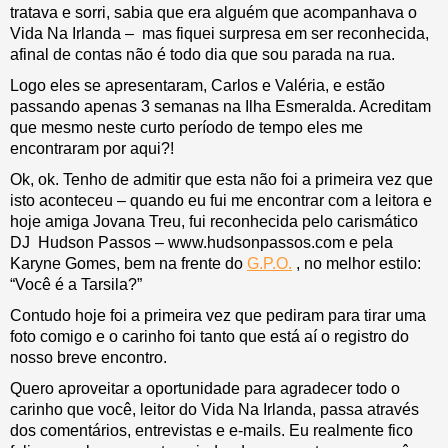
tratava e sorri, sabia que era alguém que acompanhava o
Vida Na Irlanda – mas fiquei surpresa em ser reconhecida,
afinal de contas não é todo dia que sou parada na rua.
Logo eles se apresentaram, Carlos e Valéria, e estão
passando apenas 3 semanas na Ilha Esmeralda. Acreditam
que mesmo neste curto período de tempo eles me
encontraram por aqui?!
Ok, ok. Tenho de admitir que esta não foi a primeira vez que
isto aconteceu – quando eu fui me encontrar com a leitora e
hoje amiga Jovana Treu, fui reconhecida pelo carismático
DJ Hudson Passos – www.hudsonpassos.com e pela
Karyne Gomes, bem na frente do
G.P.O.
, no melhor estilo:
“Você é a Tarsila?”
Contudo hoje foi a primeira vez que pediram para tirar uma
foto comigo e o carinho foi tanto que está aí o registro do
nosso breve encontro.
Quero aproveitar a oportunidade para agradecer todo o
carinho que você, leitor do Vida Na Irlanda, passa através
dos comentários, entrevistas e e-mails. Eu realmente fico