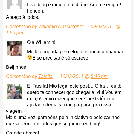
Este blog é meu jornal diário. Adoro sempre!
heheeh.
Abraço à todos.
Comentário by Willamin Nascimento — 09/02/2011 @
1:59 pm
Olá Willamin!
Muito obrigada pelo elogio e por acompanhar!
E se precisar é só escrever.
Beijinhos
Comentário by
Tarsila
— 10/02/2011 @
5:46 pm
Ei Tarsila! Mto legal este post… Olha… eu tb
quero te conhecer qdo chegar aí viu! Vou em
março! Devo dizer que seus posts têm me
ajudado demais a me preparar pra essa
viagem!
Mais uma vez, parabéns pela iniciativa e pelo carinho
que vc tem com todos que seguem seu blog!
Grande abraço!