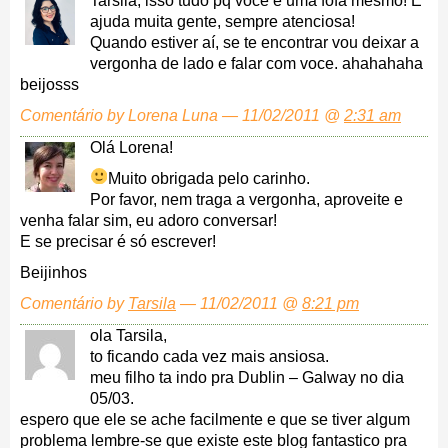
Tarsila, isso tudo pq voce é uma fofa mesmo! E
ajuda muita gente, sempre atenciosa!
Quando estiver aí, se te encontrar vou deixar a
vergonha de lado e falar com voce. ahahahaha
beijosss
Comentário by Lorena Luna — 11/02/2011 @
2:31 am
Olá Lorena!
Muito obrigada pelo carinho.
Por favor, nem traga a vergonha, aproveite e
venha falar sim, eu adoro conversar!
E se precisar é só escrever!
Beijinhos
Comentário by
Tarsila
— 11/02/2011 @
8:21 pm
ola Tarsila,
to ficando cada vez mais ansiosa.
meu filho ta indo pra Dublin – Galway no dia
05/03.
espero que ele se ache facilmente e que se tiver algum
problema lembre-se que existe este blog fantastico pra