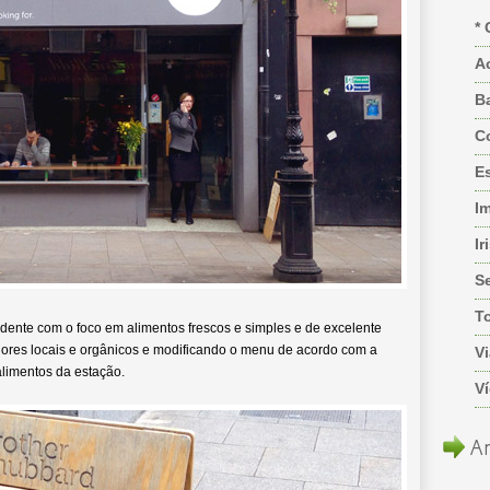
* 
A
B
C
Es
I
Ir
S
T
dente com o foco em alimentos frescos e simples e de excelente
dores locais e orgânicos e modificando o menu de acordo com a
Vi
alimentos da estação.
V
Ar