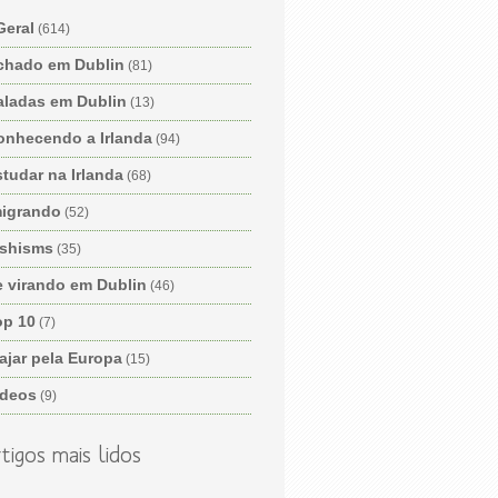
Geral
(614)
chado em Dublin
(81)
aladas em Dublin
(13)
onhecendo a Irlanda
(94)
tudar na Irlanda
(68)
migrando
(52)
ishisms
(35)
e virando em Dublin
(46)
op 10
(7)
ajar pela Europa
(15)
ídeos
(9)
tigos mais lidos