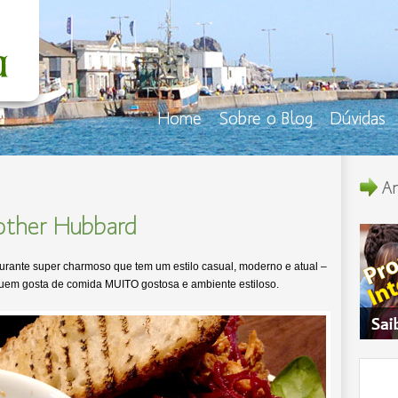
Home
Sobre o Blog
Dúvidas
An
other Hubbard
urante super charmoso que tem um estilo casual, moderno e atual –
quem gosta de comida MUITO gostosa e ambiente estiloso.