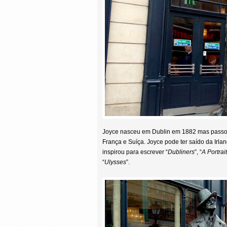
Joyce nasceu em Dublin em 1882 mas passou a
França e Suíça. Joyce pode ter saído da Irla
inspirou para escrever “
Dubliners
”, “
A Portrai
“
Ulysses
”.