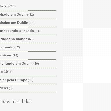
Geral
(614)
chado em Dublin
(81)
aladas em Dublin
(13)
onhecendo a Irlanda
(94)
tudar na Irlanda
(68)
migrando
(52)
ishisms
(35)
e virando em Dublin
(46)
op 10
(7)
ajar pela Europa
(15)
ídeos
(9)
tigos mais lidos