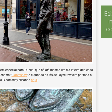
e em especial para Dublin, que há até mesmo um dia inteiro dedicado
e chama “
Bloomsday
” e é quando os fãs de Joyce revivem por toda a
e o Bloomsday clicando
aqui
.