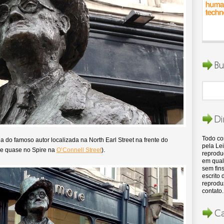
Bu
Di
Todo c
 do famoso autor localizada na North Earl Street na frente do
pela Lei
 e quase no Spire na
O’Connell Street
).
reproduç
em qual
sem fins
escrito
reproduz
contato.
Ca