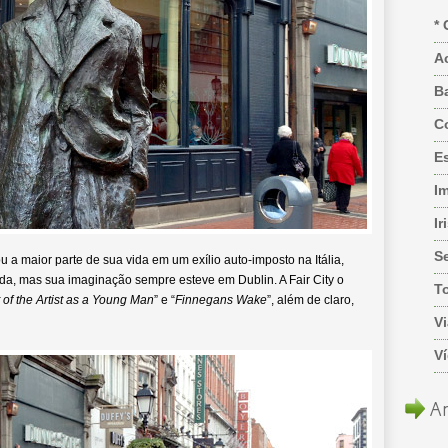
* 
A
B
C
Es
I
Ir
S
 maior parte de sua vida em um exílio auto-imposto na Itália,
nda, mas sua imaginação sempre esteve em Dublin. A Fair City o
T
t of the Artist as a Young Man
” e “
Finnegans Wake
”, além de claro,
Vi
V
Ar