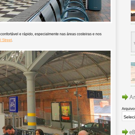
confortável e rápido, especialmente nas áreas costeiras e nos
 Street
.
Ar
Arquivo
eB