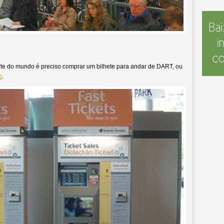
rte do mundo é preciso comprar um bilhete para andar de DART, ou
d
.