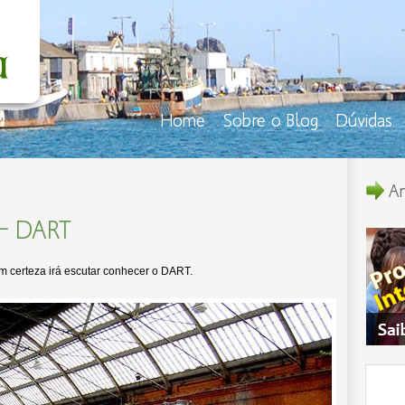
Home
Sobre o Blog
Dúvidas
An
 – DART
 certeza irá escutar conhecer o DART.