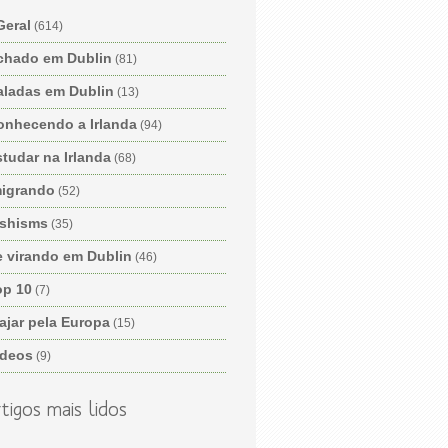
Geral
(614)
chado em Dublin
(81)
aladas em Dublin
(13)
onhecendo a Irlanda
(94)
tudar na Irlanda
(68)
migrando
(52)
ishisms
(35)
e virando em Dublin
(46)
op 10
(7)
ajar pela Europa
(15)
ídeos
(9)
tigos mais lidos