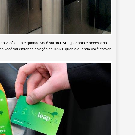
ndo você entra e quando você sai do DART, portanto é necessário
do você vai entrar na estação de DART, quanto quando você estiver