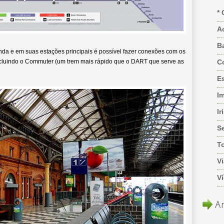
* 
A
B
anda e em suas estações principais é possível fazer conexões com os
incluindo o Commuter (um trem mais rápido que o DART que serve as
C
Es
I
Ir
S
T
Vi
V
Ar