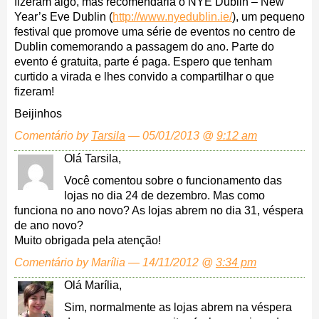
fizeram algo, mas recomendaria o NYE Dublin – New
Year’s Eve Dublin (
http://www.nyedublin.ie/
), um pequeno
festival que promove uma série de eventos no centro de
Dublin comemorando a passagem do ano. Parte do
evento é gratuita, parte é paga. Espero que tenham
curtido a virada e lhes convido a compartilhar o que
fizeram!
Beijinhos
Comentário by
Tarsila
— 05/01/2013 @
9:12 am
Olá Tarsila,
Você comentou sobre o funcionamento das
lojas no dia 24 de dezembro. Mas como
funciona no ano novo? As lojas abrem no dia 31, véspera
de ano novo?
Muito obrigada pela atenção!
Comentário by Marília — 14/11/2012 @
3:34 pm
Olá Marília,
Sim, normalmente as lojas abrem na véspera