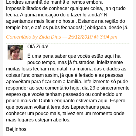
Londres amanhã de manhã e iremos embora
impossibilitados de conhecer qualquer coisa, jah q tudo
fecha. Alguma indicação do q fazer hj ainda? N
aguentamos mais ficar no hostel. Estamos na região do
temple bar, e até os pubs fechados! ;( obrigada, desde já.
Comentário by Zilda Dias — 25/12/2010 @
3:04 pm
Olá Zilda!
É uma pena saber que vocês estão aqui há
pouco tempo, mas já frustrados. Infelizmente
muitas lojas fecham no natal, na maioria das cidades as
coisas funcionam assim, já que é feriado e as pessoas
aproveitam para ficar com a família. Infelizmente só pude
responder ao seu comentário hoje, dia 29 e sinceramente
espero que vocês tenham passeado ou conhecido um
pouco mais de Dublin enquanto estiveram aqui. Espero
que possam voltar à terra dos Leprechauns para
conhecer um pouco mais, talvez em um momento onde
mais lugares estejam abertos.
Beijinhos