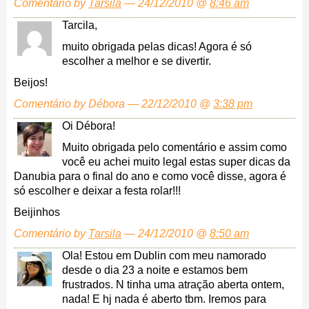
Comentário by
Tarsila
— 24/12/2010 @
8:46 am
Tarcila,
muito obrigada pelas dicas! Agora é só
escolher a melhor e se divertir.
Beijos!
Comentário by Débora — 22/12/2010 @
3:38 pm
Oi Débora!
Muito obrigada pelo comentário e assim como
você eu achei muito legal estas super dicas da
Danubia para o final do ano e como você disse, agora é
só escolher e deixar a festa rolar!!!
Beijinhos
Comentário by
Tarsila
— 24/12/2010 @
8:50 am
Ola! Estou em Dublin com meu namorado
desde o dia 23 a noite e estamos bem
frustrados. N tinha uma atração aberta ontem,
nada! E hj nada é aberto tbm. Iremos para