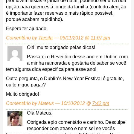
promovem festas e jantar de natal, podendo ser uma boa
opção para quem está longe da família (contudo atenção
é importante fazer reservas o mais rápido possível,
porque acabam rapidinho).
Espero ter ajudado,
Comentário by
Tarsila
— 05/11/2012 @
11:07 pm
Olá, muito obrigado pelas dicas!
Passarei o Reveillon desse ano em Dublin com
a minha namorada e gostaria de saber se você
tem alguma dica específica para esse ano!
Outra pergunta, o Dublin’s New Year Festival é gratuito,
ou tem que pagar?
Muito obrigado!
Comentário by Mateus — 10/10/2012 @
7:42 pm
Olá Mateus,
Obrigada eplo comentário e carinho. Desculpe
responder com atraso e nem sei se vocês