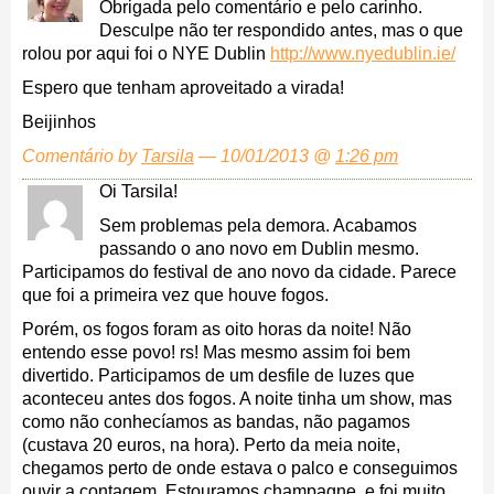
Obrigada pelo comentário e pelo carinho.
Desculpe não ter respondido antes, mas o que
rolou por aqui foi o NYE Dublin
http://www.nyedublin.ie/
Espero que tenham aproveitado a virada!
Beijinhos
Comentário by
Tarsila
— 10/01/2013 @
1:26 pm
Oi Tarsila!
Sem problemas pela demora. Acabamos
passando o ano novo em Dublin mesmo.
Participamos do festival de ano novo da cidade. Parece
que foi a primeira vez que houve fogos.
Porém, os fogos foram as oito horas da noite! Não
entendo esse povo! rs! Mas mesmo assim foi bem
divertido. Participamos de um desfile de luzes que
aconteceu antes dos fogos. A noite tinha um show, mas
como não conhecíamos as bandas, não pagamos
(custava 20 euros, na hora). Perto da meia noite,
chegamos perto de onde estava o palco e conseguimos
ouvir a contagem. Estouramos champagne, e foi muito