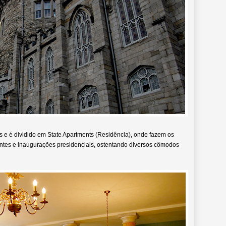
s e é dividido em State Apartments (Residência), onde fazem os
tantes e inaugurações presidenciais, ostentando diversos cômodos