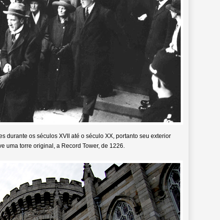
es durante os séculos XVII até o século XX, portanto seu exterior
ive uma torre original, a Record Tower, de 1226.