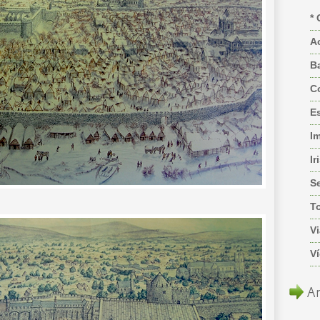
* 
A
B
C
Es
I
Ir
S
T
Vi
V
Ar