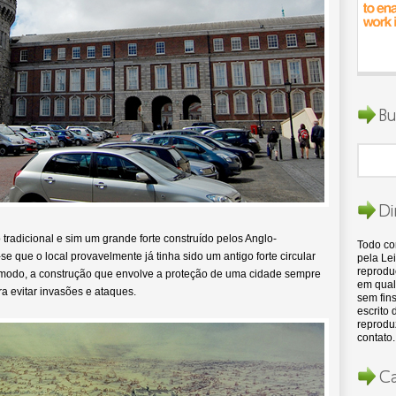
Bu
Di
tradicional e sim um grande forte construído pelos Anglo-
Todo c
e que o local provavelmente já tinha sido um antigo forte circular
pela Lei
reproduç
 modo, a construção que envolve a proteção de uma cidade sempre
em qual
ra evitar invasões e ataques.
sem fins
escrito
reproduz
contato.
Ca