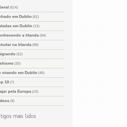
Geral
(614)
chado em Dublin
(81)
aladas em Dublin
(13)
onhecendo a Irlanda
(94)
tudar na Irlanda
(68)
migrando
(52)
ishisms
(35)
e virando em Dublin
(46)
op 10
(7)
ajar pela Europa
(15)
ídeos
(9)
tigos mais lidos