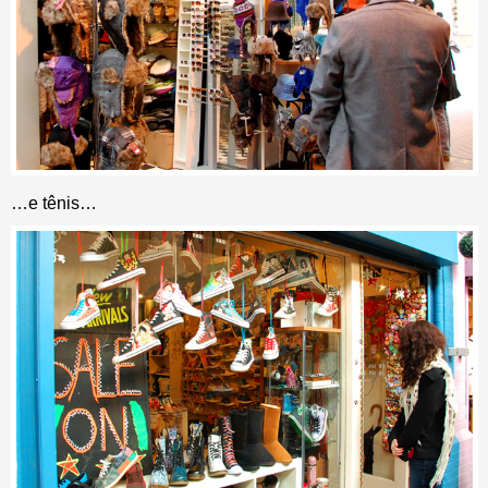
…e tênis…