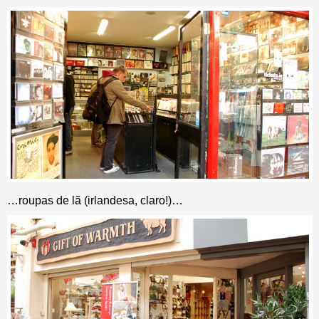
…roupas de lã (irlandesa, claro!)…