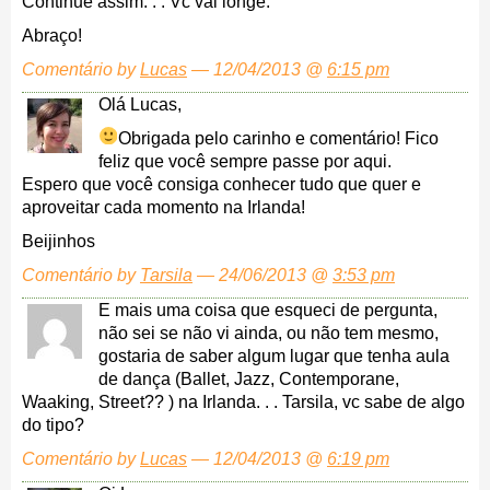
Continue assim. . . Vc vai longe.
Abraço!
Comentário by
Lucas
— 12/04/2013 @
6:15 pm
Olá Lucas,
Obrigada pelo carinho e comentário!
Fico
feliz que você sempre passe por aqui.
Espero que você consiga conhecer tudo que quer e
aproveitar cada momento na Irlanda!
Beijinhos
Comentário by
Tarsila
— 24/06/2013 @
3:53 pm
E mais uma coisa que esqueci de pergunta,
não sei se não vi ainda, ou não tem mesmo,
gostaria de saber algum lugar que tenha aula
de dança (Ballet, Jazz, Contemporane,
Waaking, Street?? ) na Irlanda. . . Tarsila, vc sabe de algo
do tipo?
Comentário by
Lucas
— 12/04/2013 @
6:19 pm