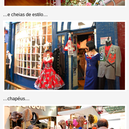
…e cheias de estilo…
…chapéus…