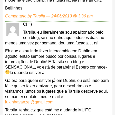
moderna e tradicional. Há muitas facetas na Fair City.
Beijinhos
Comentário by
Tarsila
— 24/06/2013 @
3:36 pm
Ol =)
Tarsila, eu literalmente sou apaixonado pelo
seu blog, se não entro aqui todos os dias, ao
menos uma vez por semana, dou uma fuçada. . . rs!
Eh que estou indo fazer intercambio em Dublin em
agosto, então sempre busco por coisas, lugares e
informações de Dublin! E Tarsila seu blog e
SENSACIONAL, vc está de parabéns! Espero conhece-
la quando estiver ai. . .
Galera para quem estiver já em Dublin, ou está indo para
lá, e quiser fazer amizade, para descobrirmos e
visitarmos juntos os lugares que a Tarsila descreve aqui,
so manter contato, meu e-mail e
lukinhavanzei@gmail.com
.
Tarsila, tenha ctz que está me ajudando MUITO!