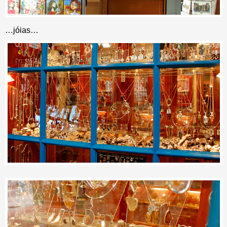
…jóias…