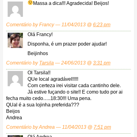
Massa a dica!!! Agradecida!
Beijos!
Comentário by Francy — 11/04/2013 @
6:23 pm
Olá Francy!
Disponha, é um prazer poder ajudar!
Beijinhos
Comentário by
Tarsila
— 24/06/2013 @
3:31 pm
OI Tarsila!!
QUe local agradável!!!!!
Com certeza irei visitar cada cantinho dele.
Já estive fuçando o site!! E como tudo por ai
fecha muito cedo…..18:30!!! Uma pena.
QUal é a sua lojinha preferida???
Beijos
Andrea
Comentário by Andrea — 11/04/2013 @
7:51 pm
Olá Andrea,