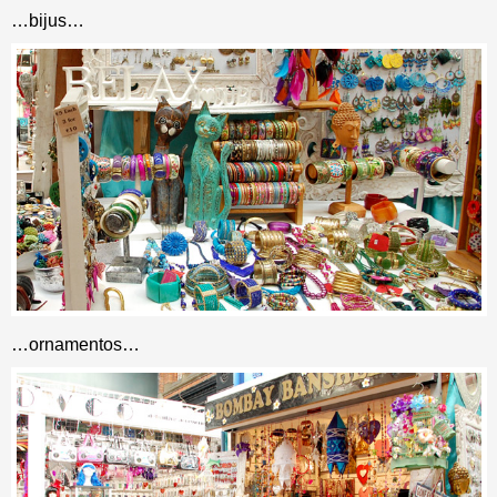
…bijus…
…ornamentos…