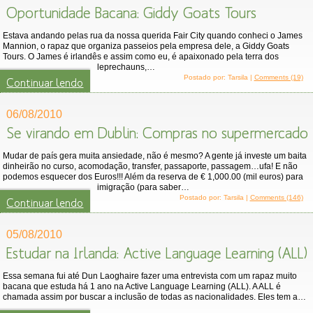
Oportunidade Bacana: Giddy Goats Tours
Estava andando pelas rua da nossa querida Fair City quando conheci o James
Mannion, o rapaz que organiza passeios pela empresa dele, a Giddy Goats
Tours. O James é irlandês e assim como eu, é apaixonado pela terra dos
leprechauns,…
Postado por: Tarsila |
Comments (19)
Continuar lendo
06/08/2010
Se virando em Dublin: Compras no supermercado
Mudar de país gera muita ansiedade, não é mesmo? A gente já investe um baita
dinheirão no curso, acomodação, transfer, passaporte, passagem…ufa! E não
podemos esquecer dos Euros!!! Além da reserva de € 1,000.00 (mil euros) para
imigração (para saber…
Postado por: Tarsila |
Comments (146)
Continuar lendo
05/08/2010
Estudar na Irlanda: Active Language Learning (ALL)
Essa semana fui até Dun Laoghaire fazer uma entrevista com um rapaz muito
bacana que estuda há 1 ano na Active Language Learning (ALL). A ALL é
chamada assim por buscar a inclusão de todas as nacionalidades. Eles tem a…