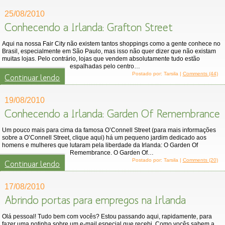
25/08/2010
Conhecendo a Irlanda: Grafton Street
Aqui na nossa Fair City não existem tantos shoppings como a gente conhece no
Brasil, especialmente em São Paulo, mas isso não quer dizer que não existam
muitas lojas. Pelo contrário, lojas que vendem absolutamente tudo estão
espalhadas pelo centro…
Postado por: Tarsila |
Comments (44)
Continuar lendo
19/08/2010
Conhecendo a Irlanda: Garden Of Remembrance
Um pouco mais para cima da famosa O’Connell Street (para mais informações
sobre a O’Connell Street, clique aqui) há um pequeno jardim dedicado aos
homens e mulheres que lutaram pela liberdade da Irlanda: O Garden Of
Remembrance. O Garden Of…
Postado por: Tarsila |
Comments (20)
Continuar lendo
17/08/2010
Abrindo portas para empregos na Irlanda
Olá pessoal! Tudo bem com vocês? Estou passando aqui, rapidamente, para
fazer uma notinha sobre um e-mail especial que recebi. Como vocês sabem a