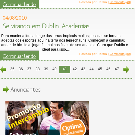
Postado por: Tarsila |
Comments (48)
Continuar lendo
04/08/2010
Se virando em Dublin: Academias
Para manter a forma longe das terras tropicais muitas pessoas se tornam
adeptas dos esportes aqui na terra dos leprechauns. Começam a caminhar,
andar de bicicleta, jogar futebol nos finais de semana, etc. Claro que Dublin é
ideal para isso,…
Postado por: Tarsila |
Comments (80)
Continuar lendo
35
36
37
38
39
40
41
42
43
44
45
46
47
Anunciantes