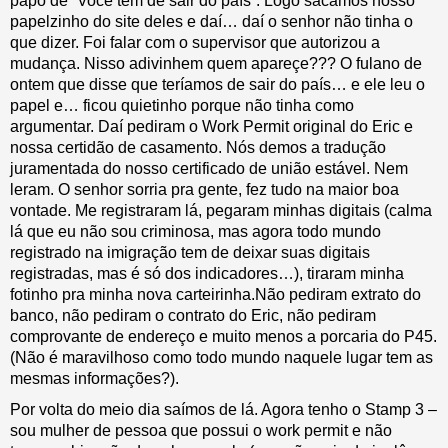
papo de “Você tem de sair do país”. Logo sacamos nosso
papelzinho do site deles e daí… daí o senhor não tinha o
que dizer. Foi falar com o supervisor que autorizou a
mudança. Nisso adivinhem quem apareçe??? O fulano de
ontem que disse que teríamos de sair do país… e ele leu o
papel e… ficou quietinho porque não tinha como
argumentar. Daí pediram o Work Permit original do Eric e
nossa certidão de casamento. Nós demos a tradução
juramentada do nosso certificado de união estável. Nem
leram. O senhor sorria pra gente, fez tudo na maior boa
vontade. Me registraram lá, pegaram minhas digitais (calma
lá que eu não sou criminosa, mas agora todo mundo
registrado na imigração tem de deixar suas digitais
registradas, mas é só dos indicadores…), tiraram minha
fotinho pra minha nova carteirinha.Não pediram extrato do
banco, não pediram o contrato do Eric, não pediram
comprovante de endereço e muito menos a porcaria do P45.
(Não é maravilhoso como todo mundo naquele lugar tem as
mesmas informações?).
Por volta do meio dia saímos de lá. Agora tenho o Stamp 3 –
sou mulher de pessoa que possui o work permit e não