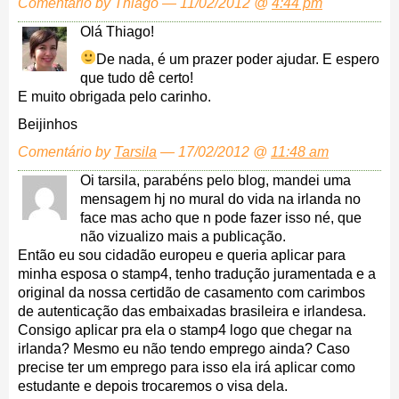
Comentário by Thiago — 11/02/2012 @
4:44 pm
Olá Thiago!
De nada, é um prazer poder ajudar.
E espero
que tudo dê certo!
E muito obrigada pelo carinho.
Beijinhos
Comentário by
Tarsila
— 17/02/2012 @
11:48 am
Oi tarsila, parabéns pelo blog, mandei uma
mensagem hj no mural do vida na irlanda no
face mas acho que n pode fazer isso né, que
não vizualizo mais a publicação.
Então eu sou cidadão europeu e queria aplicar para
minha esposa o stamp4, tenho tradução juramentada e a
original da nossa certidão de casamento com carimbos
de autenticação das embaixadas brasileira e irlandesa.
Consigo aplicar pra ela o stamp4 logo que chegar na
irlanda? Mesmo eu não tendo emprego ainda? Caso
precise ter um emprego para isso ela irá aplicar como
estudante e depois trocaremos o visa dela.