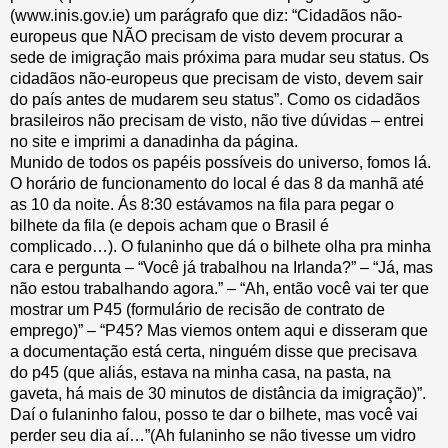
(www.inis.gov.ie) um parágrafo que diz: “Cidadãos não-
europeus que NÃO precisam de visto devem procurar a
sede de imigração mais próxima para mudar seu status. Os
cidadãos não-europeus que precisam de visto, devem sair
do país antes de mudarem seu status”. Como os cidadãos
brasileiros não precisam de visto, não tive dúvidas – entrei
no site e imprimi a danadinha da página.
Munido de todos os papéis possíveis do universo, fomos lá.
O horário de funcionamento do local é das 8 da manhã até
as 10 da noite. Ás 8:30 estávamos na fila para pegar o
bilhete da fila (e depois acham que o Brasil é
complicado…). O fulaninho que dá o bilhete olha pra minha
cara e pergunta – “Você já trabalhou na Irlanda?” – “Já, mas
não estou trabalhando agora.” – “Ah, então você vai ter que
mostrar um P45 (formulário de recisão de contrato de
emprego)” – “P45? Mas viemos ontem aqui e disseram que
a documentação está certa, ninguém disse que precisava
do p45 (que aliás, estava na minha casa, na pasta, na
gaveta, há mais de 30 minutos de distância da imigração)”.
Daí o fulaninho falou, posso te dar o bilhete, mas você vai
perder seu dia aí…”(Ah fulaninho se não tivesse um vidro