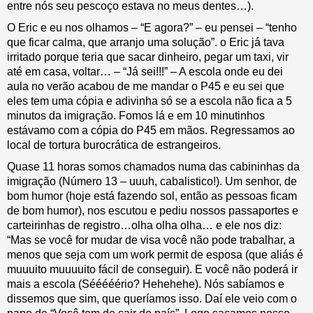
entre nós seu pescoço estava no meus dentes…).
O Eric e eu nos olhamos – “E agora?” – eu pensei – “tenho
que ficar calma, que arranjo uma solução”. o Eric já tava
irritado porque teria que sacar dinheiro, pegar um taxi, vir
até em casa, voltar… – “Já sei!!!” – A escola onde eu dei
aula no verão acabou de me mandar o P45 e eu sei que
eles tem uma cópia e adivinha só se a escola não fica a 5
minutos da imigração. Fomos lá e em 10 minutinhos
estávamo com a cópia do P45 em mãos. Regressamos ao
local de tortura burocrática de estrangeiros.
Quase 11 horas somos chamados numa das cabininhas da
imigração (Número 13 – uuuh, cabalistico!). Um senhor, de
bom humor (hoje está fazendo sol, então as pessoas ficam
de bom humor), nos escutou e pediu nossos passaportes e
carteirinhas de registro…olha olha olha… e ele nos diz:
“Mas se você for mudar de visa você não pode trabalhar, a
menos que seja com um work permit de esposa (que aliás é
muuuito muuuuito fácil de conseguir). E você não poderá ir
mais a escola (Sééééério? Hehehehe). Nós sabíamos e
dissemos que sim, que queríamos isso. Daí ele veio com o