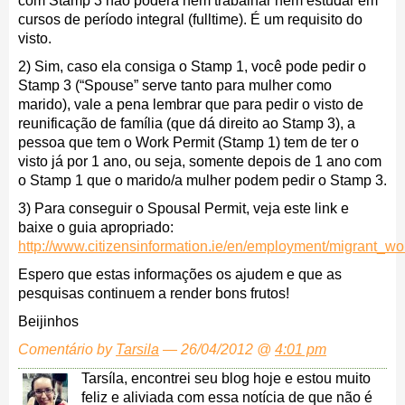
com Stamp 3 não poderá nem trabalhar nem estudar em
cursos de período integral (fulltime). É um requisito do
visto.
2) Sim, caso ela consiga o Stamp 1, você pode pedir o
Stamp 3 (“Spouse” serve tanto para mulher como
marido), vale a pena lembrar que para pedir o visto de
reunificação de família (que dá direito ao Stamp 3), a
pessoa que tem o Work Permit (Stamp 1) tem de ter o
visto já por 1 ano, ou seja, somente depois de 1 ano com
o Stamp 1 que o marido/a mulher podem pedir o Stamp 3.
3) Para conseguir o Spousal Permit, veja este link e
baixe o guia apropriado:
http://www.citizensinformation.ie/en/employment/migrant_
Espero que estas informações os ajudem e que as
pesquisas continuem a render bons frutos!
Beijinhos
Comentário by
Tarsila
— 26/04/2012 @
4:01 pm
Tarsíla, encontrei seu blog hoje e estou muito
feliz e aliviada com essa notícia de que não é