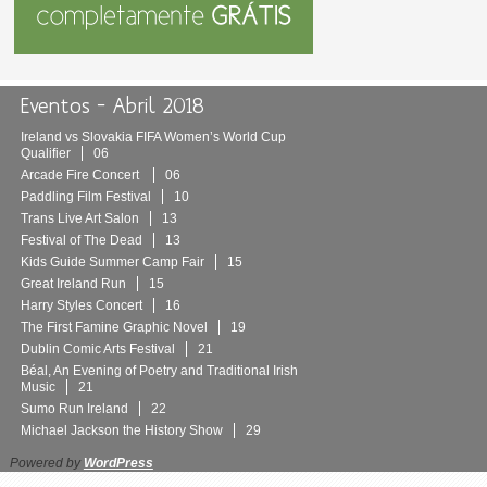
Eventos – Abril 2018
Ireland vs Slovakia FIFA Women’s World Cup
Qualifier
06
Arcade Fire Concert
06
Paddling Film Festival
10
Trans Live Art Salon
13
Festival of The Dead
13
Kids Guide Summer Camp Fair
15
Great Ireland Run
15
Harry Styles Concert
16
The First Famine Graphic Novel
19
Dublin Comic Arts Festival
21
Béal, An Evening of Poetry and Traditional Irish
Music
21
Sumo Run Ireland
22
Michael Jackson the History Show
29
Powered by
WordPress