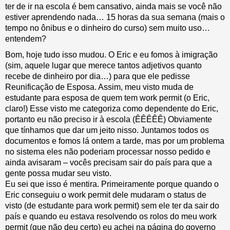
ter de ir na escola é bem cansativo, ainda mais se você não
estiver aprendendo nada… 15 horas da sua semana (mais o
tempo no ônibus e o dinheiro do curso) sem muito uso…
entendem?
Bom, hoje tudo isso mudou. O Eric e eu fomos à imigração
(sim, aquele lugar que merece tantos adjetivos quanto
recebe de dinheiro por dia…) para que ele pedisse
Reunificação de Esposa. Assim, meu visto muda de
estudante para esposa de quem tem work permit (o Eric,
claro!) Esse visto me categoriza como dependente do Eric,
portanto eu não preciso ir à escola (ÊÊÊÊÊ) Obviamente
que tínhamos que dar um jeito nisso. Juntamos todos os
documentos e fomos lá ontem a tarde, mas por um problema
no sistema eles não poderiam processar nosso pedido e
ainda avisaram – vocês precisam sair do país para que a
gente possa mudar seu visto.
Eu sei que isso é mentira. Primeiramente porque quando o
Eric conseguiu o work permit dele mudaram o status de
visto (de estudante para work permit) sem ele ter da sair do
país e quando eu estava resolvendo os rolos do meu work
permit (que não deu certo) eu achei na página do governo