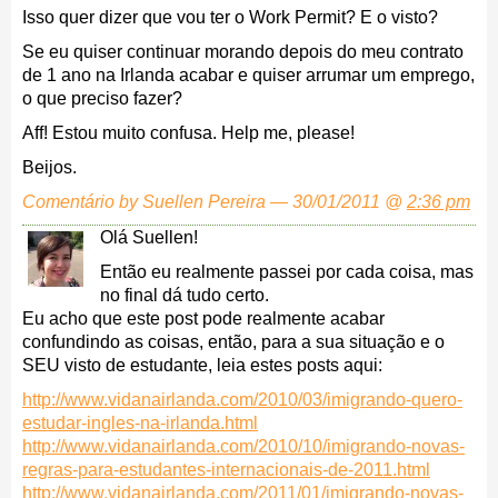
Isso quer dizer que vou ter o Work Permit? E o visto?
Se eu quiser continuar morando depois do meu contrato
de 1 ano na Irlanda acabar e quiser arrumar um emprego,
o que preciso fazer?
Aff! Estou muito confusa. Help me, please!
Beijos.
Comentário by Suellen Pereira — 30/01/2011 @
2:36 pm
Olá Suellen!
Então eu realmente passei por cada coisa, mas
no final dá tudo certo.
Eu acho que este post pode realmente acabar
confundindo as coisas, então, para a sua situação e o
SEU visto de estudante, leia estes posts aqui:
http://www.vidanairlanda.com/2010/03/imigrando-quero-
estudar-ingles-na-irlanda.html
http://www.vidanairlanda.com/2010/10/imigrando-novas-
regras-para-estudantes-internacionais-de-2011.html
http://www.vidanairlanda.com/2011/01/imigrando-novas-