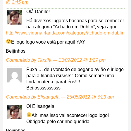
@
2:45 pm
Olá Danilo!
Há diversos lugares bacanas para se conhecer
na categoria “Achado em Dublin”, veja aqui:
http://www.vidanairlanda.com/category/achado-em-dublin
E logo logo você está por aqui!
YAY!
Beijinhos
Comentário by
Tarsila
— 13/07/2012 @
1:27 pm
Puxa … deu vontade de pegar o avião e ir logo
para a Irlanda rsrsrsrsr. Como sempre uma
linda matéria, parabéns!!!!
Beijossssssssss
Comentário by Elisangela — 25/05/2012 @
3:23 am
Oi Elisangela!
Ah, mas isso vai acontecer logo logo!
Obrigada pelo carinho querida.
Beijinhos