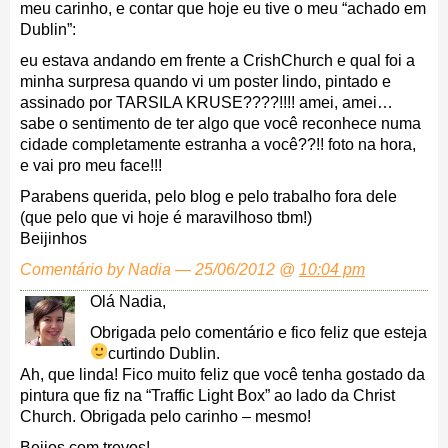
meu carinho, e contar que hoje eu tive o meu “achado em
Dublin”:
eu estava andando em frente a CrishChurch e qual foi a
minha surpresa quando vi um poster lindo, pintado e
assinado por TARSILA KRUSE????!!!! amei, amei…
sabe o sentimento de ter algo que você reconhece numa
cidade completamente estranha a você??!! foto na hora,
e vai pro meu face!!!
Parabens querida, pelo blog e pelo trabalho fora dele
(que pelo que vi hoje é maravilhoso tbm!)
Beijinhos
Comentário by Nadia — 25/06/2012 @
10:04 pm
Olá Nadia,
Obrigada pelo comentário e fico feliz que esteja
curtindo Dublin.
Ah, que linda! Fico muito feliz que você tenha gostado da
pintura que fiz na “Traffic Light Box” ao lado da Christ
Church. Obrigada pelo carinho – mesmo!
Beijos com trevos!