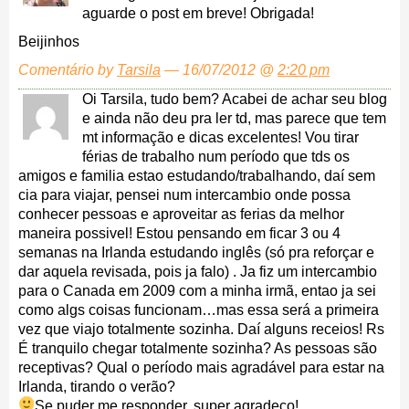
aguarde o post em breve! Obrigada!
Beijinhos
Comentário by
Tarsila
— 16/07/2012 @
2:20 pm
Oi Tarsila, tudo bem? Acabei de achar seu blog
e ainda não deu pra ler td, mas parece que tem
mt informação e dicas excelentes! Vou tirar
férias de trabalho num período que tds os
amigos e familia estao estudando/trabalhando, daí sem
cia para viajar, pensei num intercambio onde possa
conhecer pessoas e aproveitar as ferias da melhor
maneira possivel! Estou pensando em ficar 3 ou 4
semanas na Irlanda estudando inglês (só pra reforçar e
dar aquela revisada, pois ja falo) . Ja fiz um intercambio
para o Canada em 2009 com a minha irmã, entao ja sei
como algs coisas funcionam…mas essa será a primeira
vez que viajo totalmente sozinha. Daí alguns receios! Rs
É tranquilo chegar totalmente sozinha? As pessoas são
receptivas? Qual o período mais agradável para estar na
Irlanda, tirando o verão?
Se puder me responder, super agradeço!