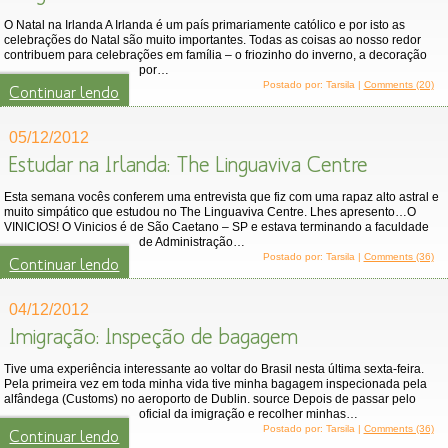
O Natal na Irlanda A Irlanda é um país primariamente católico e por isto as
celebrações do Natal são muito importantes. Todas as coisas ao nosso redor
contribuem para celebrações em família – o friozinho do inverno, a decoração
por…
Postado por: Tarsila |
Comments (20)
Continuar lendo
05/12/2012
Estudar na Irlanda: The Linguaviva Centre
Esta semana vocês conferem uma entrevista que fiz com uma rapaz alto astral e
muito simpático que estudou no The Linguaviva Centre. Lhes apresento…O
VINICIOS! O Vinicios é de São Caetano – SP e estava terminando a faculdade
de Administração…
Postado por: Tarsila |
Comments (36)
Continuar lendo
04/12/2012
Imigração: Inspeção de bagagem
Tive uma experiência interessante ao voltar do Brasil nesta última sexta-feira.
Pela primeira vez em toda minha vida tive minha bagagem inspecionada pela
alfândega (Customs) no aeroporto de Dublin. source Depois de passar pelo
oficial da imigração e recolher minhas…
Postado por: Tarsila |
Comments (36)
Continuar lendo