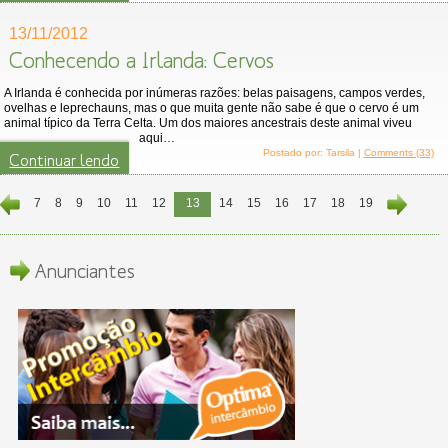
13/11/2012
Conhecendo a Irlanda: Cervos
A Irlanda é conhecida por inúmeras razões: belas paisagens, campos verdes,
ovelhas e leprechauns, mas o que muita gente não sabe é que o cervo é um
animal típico da Terra Celta. Um dos maiores ancestrais deste animal viveu
aqui…
Postado por: Tarsila |
Comments (33)
Continuar lendo
7
8
9
10
11
12
13
14
15
16
17
18
19
Anunciantes