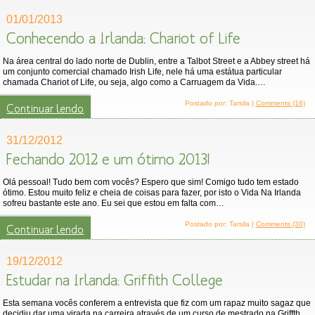
01/01/2013
Conhecendo a Irlanda: Chariot of Life
Na área central do lado norte de Dublin, entre a Talbot Street e a Abbey street há
um conjunto comercial chamado Irish Life, nele há uma estátua particular
chamada Chariot of Life, ou seja, algo como a Carruagem da Vida.…
Postado por: Tarsila |
Comments (16)
Continuar lendo
31/12/2012
Fechando 2012 e um ótimo 2013!
Olá pessoal! Tudo bem com vocês? Espero que sim! Comigo tudo tem estado
ótimo. Estou muito feliz e cheia de coisas para fazer, por isto o Vida Na Irlanda
sofreu bastante este ano. Eu sei que estou em falta com…
Postado por: Tarsila |
Comments (30)
Continuar lendo
19/12/2012
Estudar na Irlanda: Griffith College
Esta semana vocês conferem a entrevista que fiz com um rapaz muito sagaz que
decidiu dar uma virada na carreira através de um curso de mestrado na Griffth