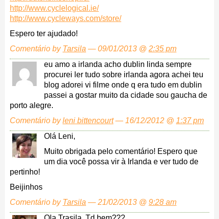
http://www.cyclelogical.ie/
http://www.cycleways.com/store/
Espero ter ajudado!
Comentário by
Tarsila
— 09/01/2013 @
2:35 pm
eu amo a irlanda acho dublin linda sempre
procurei ler tudo sobre irlanda agora achei teu
blog adorei vi filme onde q era tudo em dublin
passei a gostar muito da cidade sou gaucha de
porto alegre.
Comentário by
leni bittencourt
— 16/12/2012 @
1:37 pm
Olá Leni,
Muito obrigada pelo comentário! Espero que
um dia você possa vir à Irlanda e ver tudo de
pertinho!
Beijinhos
Comentário by
Tarsila
— 21/02/2013 @
9:28 am
Ola Trasila, Td bem???