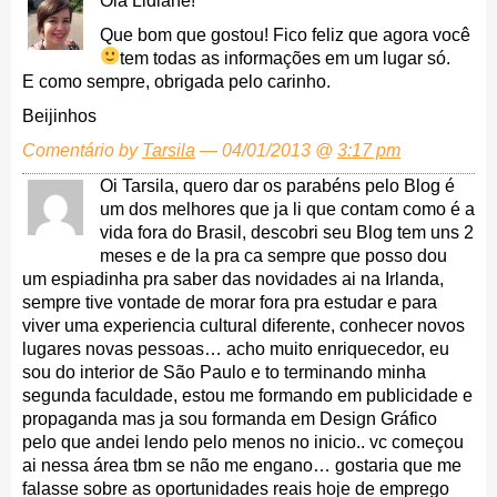
Olá Lidiane!
Que bom que gostou! Fico feliz que agora você
tem todas as informações em um lugar só.
E como sempre, obrigada pelo carinho.
Beijinhos
Comentário by
Tarsila
— 04/01/2013 @
3:17 pm
Oi Tarsila, quero dar os parabéns pelo Blog é
um dos melhores que ja li que contam como é a
vida fora do Brasil, descobri seu Blog tem uns 2
meses e de la pra ca sempre que posso dou
um espiadinha pra saber das novidades ai na Irlanda,
sempre tive vontade de morar fora pra estudar e para
viver uma experiencia cultural diferente, conhecer novos
lugares novas pessoas… acho muito enriquecedor, eu
sou do interior de São Paulo e to terminando minha
segunda faculdade, estou me formando em publicidade e
propaganda mas ja sou formanda em Design Gráfico
pelo que andei lendo pelo menos no inicio.. vc começou
ai nessa área tbm se não me engano… gostaria que me
falasse sobre as oportunidades reais hoje de emprego