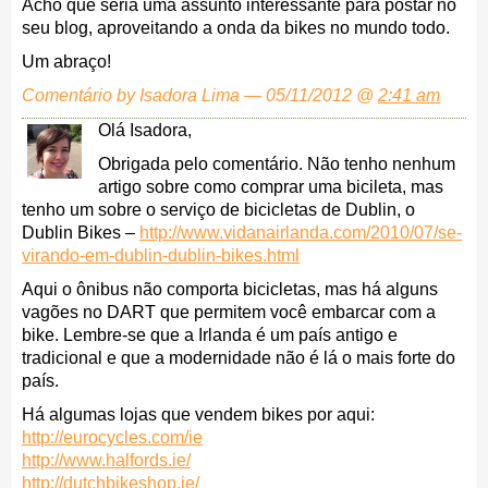
Acho que seria uma assunto interessante para postar no
seu blog, aproveitando a onda da bikes no mundo todo.
Um abraço!
Comentário by Isadora Lima — 05/11/2012 @
2:41 am
Olá Isadora,
Obrigada pelo comentário. Não tenho nenhum
artigo sobre como comprar uma bicileta, mas
tenho um sobre o serviço de bicicletas de Dublin, o
Dublin Bikes –
http://www.vidanairlanda.com/2010/07/se-
virando-em-dublin-dublin-bikes.html
Aqui o ônibus não comporta bicicletas, mas há alguns
vagões no DART que permitem você embarcar com a
bike. Lembre-se que a Irlanda é um país antigo e
tradicional e que a modernidade não é lá o mais forte do
país.
Há algumas lojas que vendem bikes por aqui:
http://eurocycles.com/ie
http://www.halfords.ie/
http://dutchbikeshop.ie/