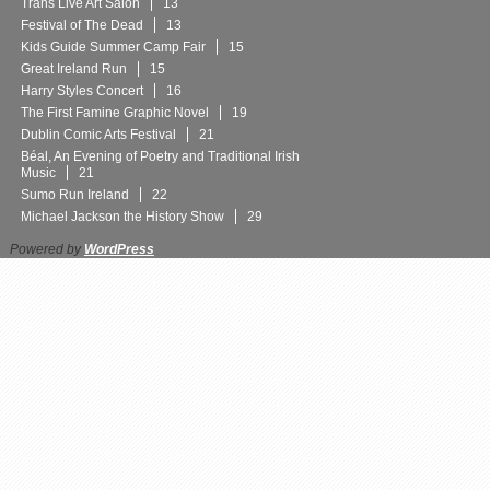
Trans Live Art Salon
13
Festival of The Dead
13
Kids Guide Summer Camp Fair
15
Great Ireland Run
15
Harry Styles Concert
16
The First Famine Graphic Novel
19
Dublin Comic Arts Festival
21
Béal, An Evening of Poetry and Traditional Irish
Music
21
Sumo Run Ireland
22
Michael Jackson the History Show
29
Powered by
WordPress