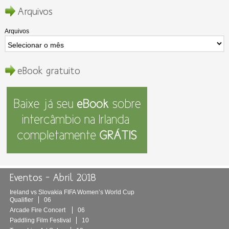
Arquivos
Arquivos
eBook gratuito
Eventos – Abril 2018
Ireland vs Slovakia FIFA Women’s World Cup
Qualifier
06
Arcade Fire Concert
06
Paddling Film Festival
10