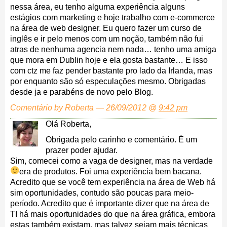
nessa área, eu tenho alguma experiência alguns
estágios com marketing e hoje trabalho com e-commerce
na área de web designer. Eu quero fazer um curso de
inglês e ir pelo menos com um noção, também não fui
atras de nenhuma agencia nem nada… tenho uma amiga
que mora em Dublin hoje e ela gosta bastante… E isso
com ctz me faz pender bastante pro lado da Irlanda, mas
por enquanto são só especulações mesmo. Obrigadas
desde ja e parabéns de novo pelo Blog.
Comentário by Roberta — 26/09/2012 @
9:42 pm
Olá Roberta,
Obrigada pelo carinho e comentário. É um
prazer poder ajudar.
Sim, comecei como a vaga de designer, mas na verdade
era de produtos.
Foi uma experiência bem bacana.
Acredito que se você tem experiência na área de Web há
sim oportunidades, contudo são poucas para meio-
período. Acredito que é importante dizer que na área de
TI há mais oportunidades do que na área gráfica, embora
estas também existam, mas talvez sejam mais técnicas