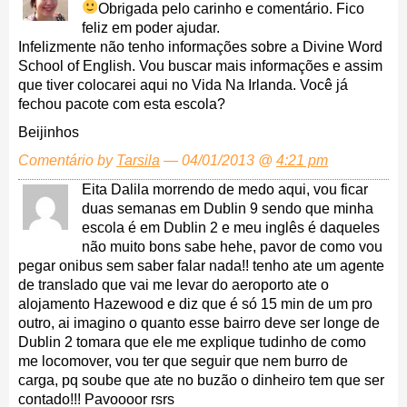
Obrigada pelo carinho e comentário.
Fico
feliz em poder ajudar.
Infelizmente não tenho informações sobre a Divine Word
School of English. Vou buscar mais informações e assim
que tiver colocarei aqui no Vida Na Irlanda. Você já
fechou pacote com esta escola?
Beijinhos
Comentário by
Tarsila
— 04/01/2013 @
4:21 pm
Eita Dalila morrendo de medo aqui, vou ficar
duas semanas em Dublin 9 sendo que minha
escola é em Dublin 2 e meu inglês é daqueles
não muito bons sabe hehe, pavor de como vou
pegar onibus sem saber falar nada!! tenho ate um agente
de translado que vai me levar do aeroporto ate o
alojamento Hazewood e diz que é só 15 min de um pro
outro, ai imagino o quanto esse bairro deve ser longe de
Dublin 2 tomara que ele me explique tudinho de como
me locomover, vou ter que seguir que nem burro de
carga, pq soube que ate no buzão o dinheiro tem que ser
contado!!! Pavoooor rsrs