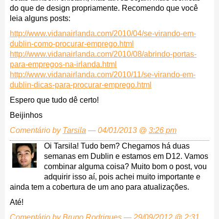
do que de design propriamente. Recomendo que você
leia alguns posts:
http://www.vidanairlanda.com/2010/04/se-virando-em-
dublin-como-procurar-emprego.html
http://www.vidanairlanda.com/2010/08/abrindo-portas-
para-empregos-na-irlanda.html
http://www.vidanairlanda.com/2010/11/se-virando-em-
dublin-dicas-para-procurar-emprego.html
Espero que tudo dê certo!
Beijinhos
Comentário by
Tarsila
— 04/01/2013 @
3:26 pm
Oi Tarsila! Tudo bem? Chegamos há duas
semanas em Dublin e estamos em D12. Vamos
combinar alguma coisa? Muito bom o post, vou
adquirir isso aí, pois achei muito importante e
ainda tem a cobertura de um ano para atualizações.
Até!
Comentário by Bruno Rodrigues — 29/09/2012 @
2:31