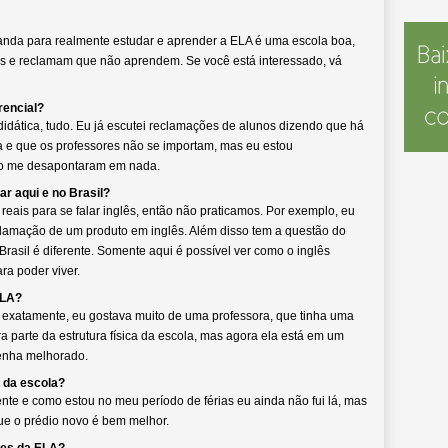
landa para realmente estudar e aprender a ELA é uma escola boa,
s e reclamam que não aprendem. Se você está interessado, vá
rencial?
didática, tudo. Eu já escutei reclamações de alunos dizendo que há
a e que os professores não se importam, mas eu estou
não me desapontaram em nada.
ar aqui e no Brasil?
 reais para se falar inglês, então não praticamos. Por exemplo, eu
clamação de um produto em inglês. Além disso tem a questão do
Brasil é diferente. Somente aqui é possível ver como o inglês
a poder viver.
ELA?
r exatamente, eu gostava muito de uma professora, que tinha uma
a parte da estrutura física da escola, mas agora ela está em um
tenha melhorado.
 da escola?
te e como estou no meu período de férias eu ainda não fui lá, mas
ue o prédio novo é bem melhor.