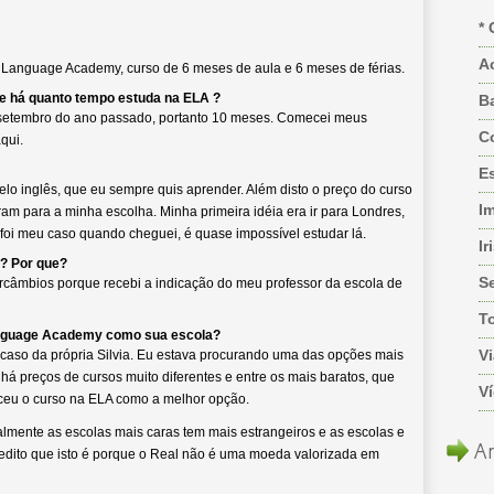
* 
A
 Language Academy, curso de 6 meses de aula e 6 meses de férias.
 e há quanto tempo estuda na ELA ?
B
e setembro do ano passado, portanto 10 meses. Comecei meus
C
qui.
Es
elo inglês, que eu sempre quis aprender. Além disto o preço do curso
I
iram para a minha escolha. Minha primeira idéia era ir para Londres,
foi meu caso quando cheguei, é quase impossível estudar lá.
Ir
o? Por que?
S
ntercâmbios porque recebi a indicação do meu professor da escola de
T
anguage Academy como sua escola?
Vi
caso da própria Silvia. Eu estava procurando uma das opções mais
 há preços de cursos muito diferentes e entre os mais baratos, que
V
receu o curso na ELA como a melhor opção.
lmente as escolas mais caras tem mais estrangeiros e as escolas e
Ar
credito que isto é porque o Real não é uma moeda valorizada em