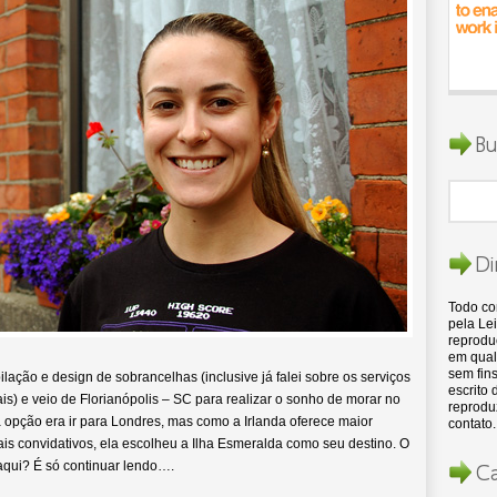
Bu
Di
Todo c
pela Lei
reproduç
em qual
sem fins
ilação e design de sobrancelhas (inclusive já falei sobre os serviços
escrito
s) e veio de Florianópolis – SC para realizar o sonho de morar no
reproduz
ra opção era ir para Londres, mas como a Irlanda oferece maior
contato.
is convidativos, ela escolheu a Ilha Esmeralda como seu destino. O
aqui? É só continuar lendo….
Ca