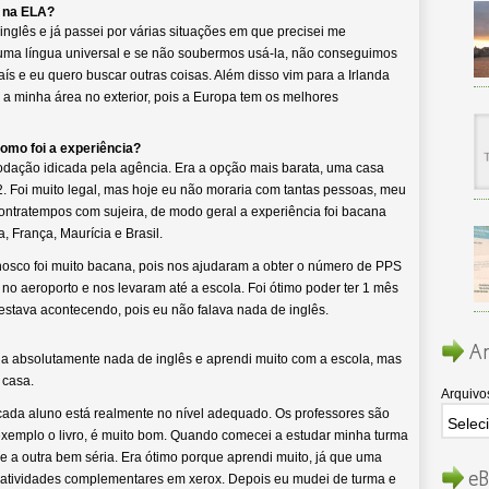
e na ELA?
inglês e já passei por várias situações em que precisei me
 uma língua universal e se não soubermos usá-la, não conseguimos
s e eu quero buscar outras coisas. Além disso vim para a Irlanda
 minha área no exterior, pois a Europa tem os melhores
mo foi a experiência?
dação idicada pela agência. Era a opção mais barata, uma casa
. Foi muito legal, mas hoje eu não moraria com tantas pessoas, meu
ntratempos com sujeira, de modo geral a experiência foi bacana
, França, Maurícia e Brasil.
nosco foi muito bacana, pois nos ajudaram a obter o número de PPS
 no aeroporto e nos levaram até a escola. Foi ótimo poder ter 1 mês
stava acontecendo, pois eu não falava nada de inglês.
Ar
 absolutamente nada de inglês e aprendi muito com a escola, mas
 casa.
Arquivo
cada aluno está realmente no nível adequado. Os professores são
 exemplo o livro, é muito bom. Quando comecei a estudar minha turma
l e a outra bem séria. Era ótimo porque aprendi muito, já que uma
eB
va atividades complementares em xerox. Depois eu mudei de turma e