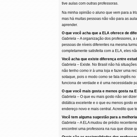
tive aulas com outras professoras.
Na minha opinião o aluno que vem para a Ir
mas há muitas pessoas não vão para as aula
aprender.
O que você acha que a ELA oferece de dife
Gabriela
– A organização dos professores, a 
pessoas de níveis diferentes na mesma turm
completamente satisfeita com a ELA, eles 
Você acha que existe diferença entre estud
Gabriela
– Existe. No Brasil não há situações
não tenho como ir à uma loja e fazer uma re
sotaque, pois o modo como se fala inglês no 
funciona de verdade e é uma necessidade par
O que você mais gosta e menos gosta na 
Gabriela
– O que eu mais gosto não sei dize
didática excelente e o que eu menos gosto er
endereço novo e mais central. Acredito que 
Você tem alguma sugestão para a melhoria
Gabriela
– A ELA mudou de prédio recentemen
encontrei uma professora na rua que disse q