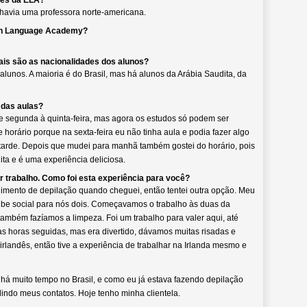
res da ELA?
 havia uma professora norte-americana.
ish Language Academy?
ais são as nacionalidades dos alunos?
unos. A maioria é do Brasil, mas há alunos da Arábia Saudita, da
 das aulas?
e segunda à quinta-feira, mas agora os estudos só podem ser
horário porque na sexta-feira eu não tinha aula e podia fazer algo
 tarde. Depois que mudei para manhã também gostei do horário, pois
ta e é uma experiência deliciosa.
 trabalho. Como foi esta experiência para você?
imento de depilação quando cheguei, então tentei outra opção. Meu
 social para nós dois. Começavamos o trabalho às duas da
ambém fazíamos a limpeza. Foi um trabalho para valer aqui, até
s horas seguidas, mas era divertido, dávamos muitas risadas e
rlandês, então tive a experiência de trabalhar na Irlanda mesmo e
a há muito tempo no Brasil, e como eu já estava fazendo depilação
indo meus contatos. Hoje tenho minha clientela.