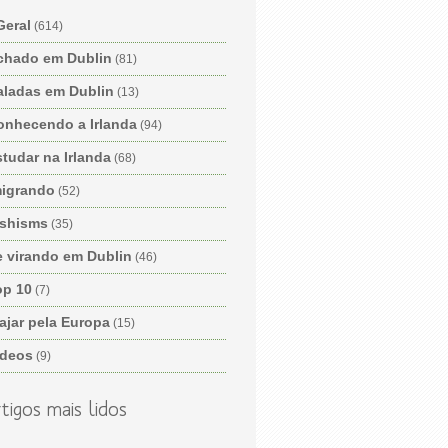
Geral
(614)
chado em Dublin
(81)
aladas em Dublin
(13)
onhecendo a Irlanda
(94)
tudar na Irlanda
(68)
migrando
(52)
ishisms
(35)
e virando em Dublin
(46)
op 10
(7)
ajar pela Europa
(15)
ídeos
(9)
tigos mais lidos