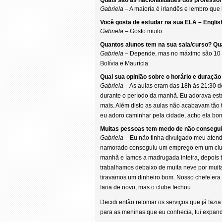
Quais são as nacionalidades dos professo
Gabriela
– A maioria é irlandês e lembro que
Você gosta de estudar na sua ELA – Engl
Gabriela
– Gosto muito.
Quantos alunos tem na sua sala/curso? Qu
Gabriela
– Depende, mas no máximo são 10 al
Bolívia e Maurícia.
Qual sua opinião sobre o horário e duração
Gabriela
– As aulas eram das 18h às 21:30 d
durante o período da manhã. Eu adorava este 
mais. Além disto as aulas não acabavam tão
eu adoro caminhar pela cidade, acho ela boni
Muitas pessoas tem medo de não conseguir
Gabriela
– Eu não tinha divulgado meu atend
namorado conseguiu um emprego em um clube
manhã e íamos a madrugada inteira, depois t
trabalhamos debaixo de muita neve por muita
tiravamos um dinheiro bom. Nosso chefe era i
faria de novo, mas o clube fechou.
Decidi então retomar os serviços que já fazi
para as meninas que eu conhecia, fui expand