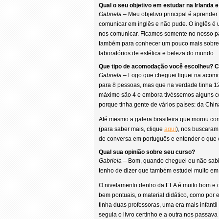
Qual o seu objetivo em estudar na Irlanda 
Gabriela
– Meu objetivo principal é aprender 
comunicar em inglês e não pude. O inglês é
nos comunicar. Ficamos somente no nosso paí
também para conhecer um pouco mais sobre a
laboratórios de estética e beleza do mundo.
Que tipo de acomodação você escolheu? Co
Gabriela
– Logo que cheguei fiquei na acomo
para 8 pessoas, mas que na verdade tinha 12
máximo são 4 e embora tivéssemos alguns co
porque tinha gente de vários países: da China
Até mesmo a galera brasileira que morou co
(para saber mais, clique
aqui
), nos buscaram
de conversa em português e entender o que e
Qual sua opinião sobre seu curso?
Gabriela
– Bom, quando cheguei eu não sabia
tenho de dizer que também estudei muito em
O nivelamento dentro da ELA é muito bom e 
bem pontuais, o material didático, como por
tinha duas professoras, uma era mais infanti
seguia o livro certinho e a outra nos passa