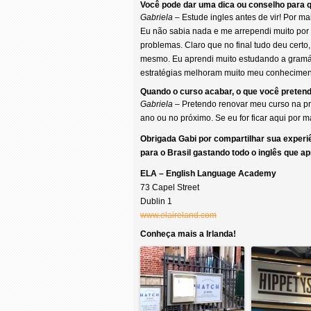
Você pode dar uma dica ou conselho para q
Gabriela
– Estude ingles antes de vir! Por m
Eu não sabia nada e me arrependi muito por n
problemas. Claro que no final tudo deu certo,
mesmo. Eu aprendi muito estudando a gramát
estratégias melhoram muito meu conheciment
Quando o curso acabar, o que você pretend
Gabriela
– Pretendo renovar meu curso na pró
ano ou no próximo. Se eu for ficar aqui por 
Obrigada Gabi por compartilhar sua experiê
para o Brasil gastando todo o inglês que a
ELA – English Language Academy
73 Capel Street
Dublin 1
www.elaireland.com
Conheça mais a Irlanda!