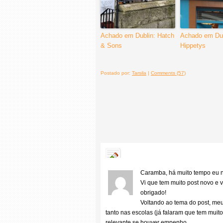
Achado em Dublin: Hatch
Achado em Dub
& Sons
Hippetys
Postado por:
Tarsila
|
Comments (57)
Caramba, há muito tempo eu n
Vi que tem muito post novo e 
obrigado!
Voltando ao tema do post, meu
tanto nas escolas (já falaram que tem mui
relevante se houver empenho.