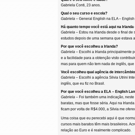
Gabriela Conti, 23 anos.
Qual o seu curso e escola?
Gabriela
– General English na ELA – English
Há quanto tempo você está aqui na Irlanda
Gabriela
– Estou na Irlanda desde o final d
estudos depois de uma semana que estava a
Por que você escolheu a Irlanda?
Gabriela
– Escolhi a Irlanda principalmente p
e a facilidade para a obtenção visto contribu
mas para quem não tem nada de inglês, que 
Você escolheu qual agência de intercâmbi
Gabriela
– Escolhi a agência Silvia Utrini I
inglês, que eu fiz no Brasil.
Por que você escolheu a ELA – English L
Gabriela
– Foi também uma indicação, neste 
baratas, mas que fosse séria. Aqui na Irlanda
ficam por volta de R$4.000, a Silvia me ofe
Uma coisa que eu perecebi aqui é que norma
cursos mais baratos têm mais brasileiros. A
relação ao Euro e é realmente complicado.